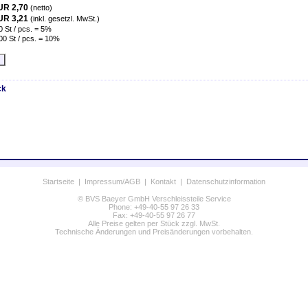
UR 2,70
(netto)
UR 3,21
(inkl. gesetzl. MwSt.)
0 St / pcs. = 5%
00 St / pcs. = 10%
ck
Startseite
|
Impressum/AGB
|
Kontakt
|
Datenschutzinformation
© BVS Baeyer GmbH Verschleissteile Service
Phone: +49-40-55 97 26 33
Fax: +49-40-55 97 26 77
Alle Preise gelten per Stück zzgl. MwSt.
Technische Änderungen und Preisänderungen vorbehalten.