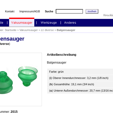
Kontakt
Impressum/AGB
Suche
hier:
Startseite
>
Vakuumsauger
>
zz diverse
>
Balgensauger
gensauger
diverse
)
Artikelbeschreibung
Balgensauger
Farbe: grün
(
i
) Oberer Innendurchmesser: 3,2 mm (1/8 inch)
(
h
) Gesamthöhe: 19,1 mm (3/4 inch)
(
u
) Unterer Außendurchmesser: 20,7 mm (13/16 inc
nummer:
2015