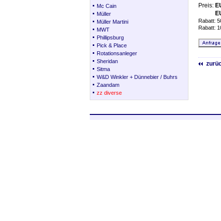
Preis:
E
Mc Cain
E
Müller
Rabatt: 5
Müller Martini
Rabatt: 1
MWT
Phillipsburg
Pick & Place
Rotationsanleger
Sheridan
zurü
Sitma
W&D Winkler + Dünnebier / Buhrs
Zaandam
zz diverse