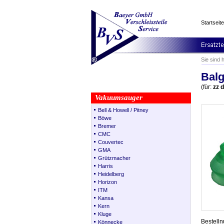
Startseite
Sie sind 
Bal
(für:
zz 
Vakuumsauger
Bell & Howell / Pitney
Böwe
Bremer
CMC
Couvertec
GMA
Grützmacher
Harris
Heidelberg
Horizon
ITM
Kansa
Kern
Kluge
Bestell
Könnecke