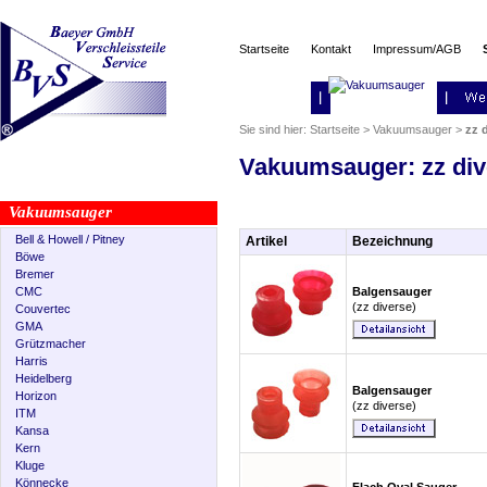
Startseite
Kontakt
Impressum/AGB
Sie sind hier:
Startseite
>
Vakuumsauger
>
zz 
Vakuumsauger: zz div
Vakuumsauger
Bell & Howell / Pitney
Artikel
Bezeichnung
Böwe
Bremer
CMC
Balgensauger
(zz diverse)
Couvertec
GMA
Grützmacher
Harris
Heidelberg
Balgensauger
Horizon
(zz diverse)
ITM
Kansa
Kern
Kluge
Könnecke