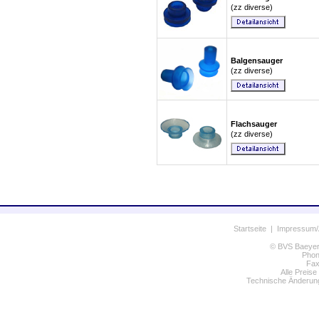
(zz diverse)
Balgensauger
(zz diverse)
Flachsauger
(zz diverse)
Startseite
|
Impressum
© BVS Baeyer 
Phon
Fax
Alle Preise
Technische Änderung