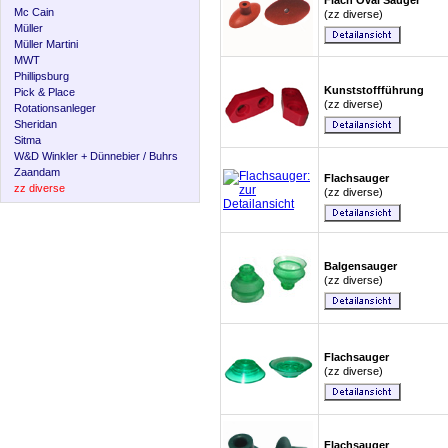
Flach Oval Sauger
Mc Cain
(zz diverse)
Müller
Müller Martini
MWT
Phillipsburg
Kunststoffführung
Pick & Place
(zz diverse)
Rotationsanleger
Sheridan
Sitma
W&D Winkler + Dünnebier / Buhrs
Zaandam
Flachsauger
zz diverse
(zz diverse)
Balgensauger
(zz diverse)
Flachsauger
(zz diverse)
Flachsauger