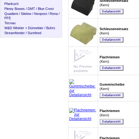
Schleuseneinsatz
Pfankuch
(Kern)
Pitney Bowes / DMT / Blue Crest
Quadient / Stielow / Neopost / Rena /
PFE
Tecnau
W&D Winkler + Dünnebier / Buhrs
Schleuseneinsatz
Streamfeeder / Surefeed
(Kern)
Flachriemen
(Kern)
Gummischeibe
(Kern)
Flachriemen
(Kern)
Flachriemen