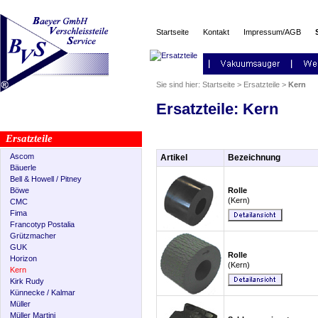
Startseite
Kontakt
Impressum/AGB
Sie sind hier:
Startseite
>
Ersatzteile
>
Kern
Ersatzteile: Kern
Ersatzteile
Ascom
Artikel
Bezeichnung
Bäuerle
Bell & Howell / Pitney
Böwe
Rolle
(Kern)
CMC
Fima
Francotyp Postalia
Grützmacher
GUK
Rolle
Horizon
(Kern)
Kern
Kirk Rudy
Künnecke / Kalmar
Müller
Müller Martini