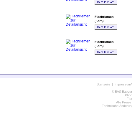
Flachriemen
(Kern)
Flachriemen
(Kern)
Startseite
|
Impressum
© BVS Baeyer 
Phon
Fax
Alle Preise
Technische Änderung