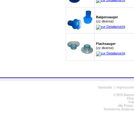
Balgensauger
(zz diverse)
Flachsauger
(zz diverse)
Startseite
|
Impressum
© BVS Baeyer 
Phon
Fax
Alle Preise
Technische Änderung