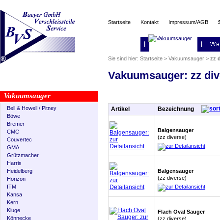
Startseite
Kontakt
Impressum/AGB
Sie sind hier:
Startseite
>
Vakuumsauger
>
zz 
Vakuumsauger: zz div
Vakuumsauger
Bell & Howell / Pitney
Artikel
Bezeichnung
Böwe
Bremer
Balgensauger
CMC
(zz diverse)
Couvertec
GMA
Grützmacher
Harris
Heidelberg
Balgensauger
(zz diverse)
Horizon
ITM
Kansa
Kern
Kluge
Flach Oval Sauger
Könnecke
(zz diverse)