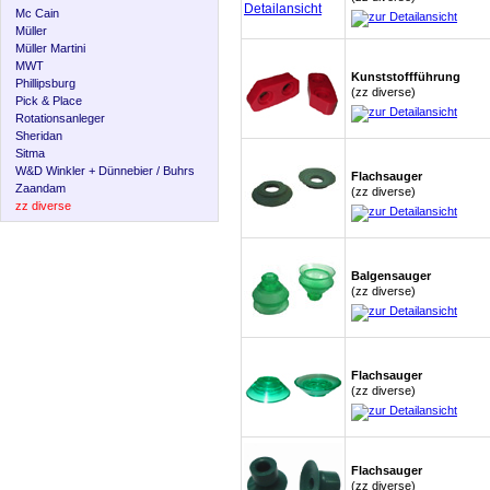
Mc Cain
Müller
Müller Martini
MWT
Kunststoffführung
Phillipsburg
(zz diverse)
Pick & Place
Rotationsanleger
Sheridan
Sitma
W&D Winkler + Dünnebier / Buhrs
Flachsauger
Zaandam
(zz diverse)
zz diverse
Balgensauger
(zz diverse)
Flachsauger
(zz diverse)
Flachsauger
(zz diverse)