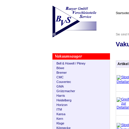
Startseite
Sie sind 
Vaku
Vakuumsauger
Bell & Howell / Pitney
Artikel
Böwe
Bremer
CMC
Couvertec
GMA
Grützmacher
Harris
Heidelberg
Horizon
ITM
Kansa
Kern
Kluge
Könnecke