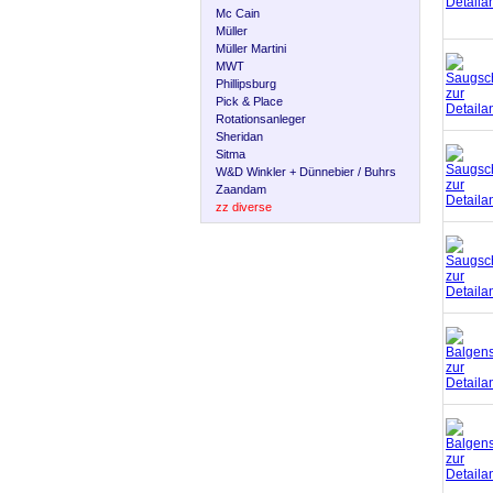
Mc Cain
Müller
Müller Martini
MWT
Phillipsburg
Pick & Place
Rotationsanleger
Sheridan
Sitma
W&D Winkler + Dünnebier / Buhrs
Zaandam
zz diverse