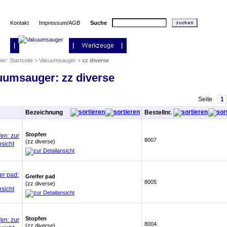
Kontakt
Impressum/AGB
Suche
hier:
Startseite
>
Vakuumsauger
>
zz diverse
umsauger: zz diverse
Seite
1
Bezeichnung
Bestellnr.
Stopfen
8007
(zz diverse)
Greifer pad
8005
(zz diverse)
Stopfen
8004
(zz diverse)