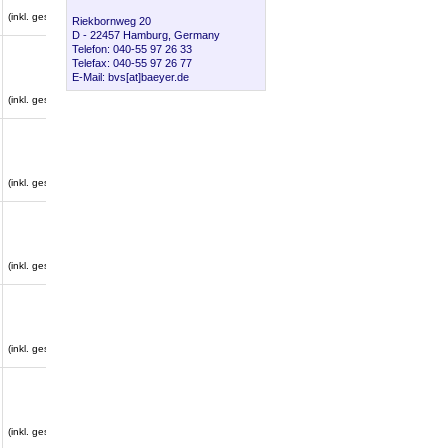
€ 0.89
(inkl. gesetzl. MwSt.)
Riekbornweg 20
D - 22457 Hamburg, Germany
Telefon: 040-55 97 26 33
€ 1.00
Telefax: 040-55 97 26 77
(netto)
E-Mail: bvs[at]baeyer.de
€ 1.19
(inkl. gesetzl. MwSt.)
€ 0.90
(netto)
€ 1.07
(inkl. gesetzl. MwSt.)
€ 0.80
(netto)
€ 0.95
(inkl. gesetzl. MwSt.)
€ 2.85
(netto)
€ 3.39
(inkl. gesetzl. MwSt.)
€ 3.25
(netto)
€ 3.87
(inkl. gesetzl. MwSt.)