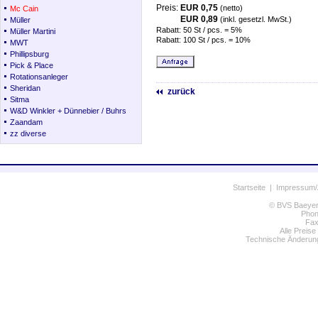
Preis:
EUR 0,75
(netto)
Mc Cain
EUR 0,89
(inkl. gesetzl. MwSt.)
Müller
Rabatt: 50 St / pcs. = 5%
Müller Martini
Rabatt: 100 St / pcs. = 10%
MWT
Phillipsburg
Pick & Place
Rotationsanleger
Sheridan
zurück
Sitma
W&D Winkler + Dünnebier / Buhrs
Zaandam
zz diverse
Startseite
|
Impressum
© BVS Baeyer 
Phon
Fax
Alle Preise
Technische Änderung