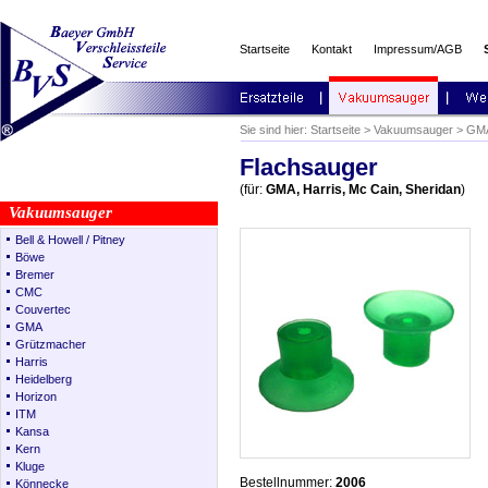
Startseite
Kontakt
Impressum/AGB
Sie sind hier:
Startseite
>
Vakuumsauger
>
GMA
Flachsauger
(für:
GMA, Harris, Mc Cain, Sheridan
)
Vakuumsauger
Bell & Howell / Pitney
Böwe
Bremer
CMC
Couvertec
GMA
Grützmacher
Harris
Heidelberg
Horizon
ITM
Kansa
Kern
Kluge
Bestellnummer:
2006
Könnecke